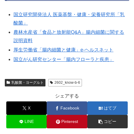
国立研究開発法人 医薬基盤・健康・栄養研究所「乳
酸菌」
農林水産省「食品と放射能Q&A」腸内細菌に関する
説明資料
厚生労働省「腸内細菌と健康」e-ヘルスネット
国立がん研究センター「腸内フローラと疾患」
乳酸菌・ヨーグルト
2602_know-b-6
シェアする
X
Facebook
はてブ
LINE
Pinterest
コピー