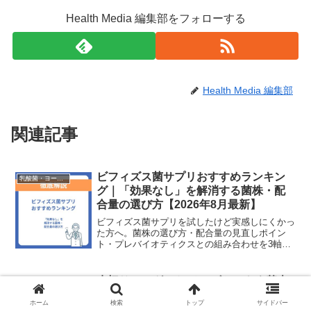
Health Media 編集部をフォローする
Health Media 編集部
関連記事
ビフィズス菌サプリおすすめランキン
乳酸菌・ヨーグルト
グ｜「効果なし」を解消する菌株・配
合量の選び方【2026年8月最新】
ビフィズス菌サプリを試したけど実感しにくかっ
た方へ。菌株の選び方・配合量の見直しポイン
ト・プレバイオティクスとの組み合わせを3軸で
整理し、自分に合う1本を見つけるための2026年
8月最新ランキング5選を中立比較します。
水切りヨーグルト チーズケーキ｜基本
乳酸菌・ヨーグルト
レシピとヘルシーに仕上げるコツ
ホーム
検索
トップ
サイドバー