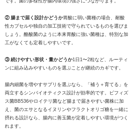
です。菌の多様性が腸内環境の強さにつながります。
② 腸まで届く設計かどうか
胃酸に弱い菌種の場合、耐酸
性カプセルや独自の加工技術で守られているものを選びま
しょう。酪酸菌のように本来胃酸に強い菌種は、特別な加
工がなくても定着しやすいです。
③ 続けやすい形状・量かどうか
1日1〜2粒など、ルーティ
ンに組み込みやすいものを選ぶことが継続のカギです。
腸内細菌を増やすサプリを選ぶなら、「補う＋育てる」を
両立するシンバイオティクス設計が効率的です。ビフィズ
ス菌BB536やロイテリ菌など腸まで届きやすい菌株に加
え、菌のエサとなるイヌリンやフラクトオリゴ糖を一緒に
摂れる設計なら、腸内に善玉菌が定着しやすい環境がつく
れます。