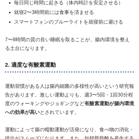
毎日同じ時間に起きる（体内時計を安定させる）
就寝2〜3時間前には食事を済ませる
スマートフォンのブルーライトを就寝前に避ける
7〜8時間の質の良い睡眠を取ることが、腸内環境を整え
る土台になります。
2. 適度な有酸素運動
運動習慣がある人は腸内細菌の多様性が高いという研究報
告があります。激しい運動よりも、週3〜5回・1回30分程
度のウォーキングやジョギングなど
有酸素運動が腸内環境
への効果が高い
とされています。
運動によって腸の蠕動運動が活発になり、食べ物の消化・
排出がスムーズになります。また、短鎖脂肪酸を産生する