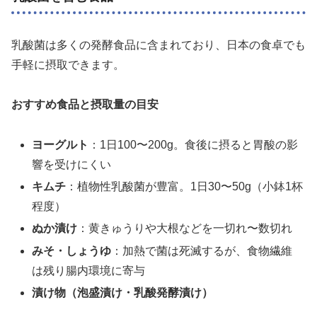
乳酸菌は多くの発酵食品に含まれており、日本の食卓でも
手軽に摂取できます。
おすすめ食品と摂取量の目安
ヨーグルト
：1日100〜200g。食後に摂ると胃酸の影
響を受けにくい
キムチ
：植物性乳酸菌が豊富。1日30〜50g（小鉢1杯
程度）
ぬか漬け
：黄きゅうりや大根などを一切れ〜数切れ
みそ・しょうゆ
：加熱で菌は死滅するが、食物繊維
は残り腸内環境に寄与
漬け物（泡盛漬け・乳酸発酵漬け）