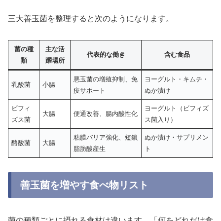
三大善玉菌を整理すると次のようになります。
菌の種
主な活
代表的な働き
含む食品
類
躍場所
悪玉菌の増殖抑制、免
ヨーグルト・キムチ・
乳酸菌
小腸
疫サポート
ぬか漬け
ビフィ
ヨーグルト（ビフィズ
大腸
便通改善、腸内酸性化
ズス菌
ス菌入り）
粘膜バリア強化、短鎖
ぬか漬け・サプリメン
酪酸菌
大腸
脂肪酸産生
ト
善玉菌を増やす食べ物リスト
菌の種類ごとに摂れる食材は違います。「何をどれだけ食