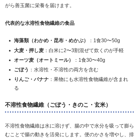
がら善玉菌に栄養を届けます。
代表的な水溶性食物繊維の食品
海藻類（わかめ・昆布・めかぶ）
：1食30〜50g
大麦・押し麦
：白米に2〜3割混ぜて炊くのが手軽
オーツ麦（オートミール）
：1食30〜40g
ごぼう
：水溶性・不溶性の両方を含む
りんご・バナナ
：果物にも水溶性食物繊維が含まれ
る
不溶性食物繊維（ごぼう・きのこ・玄米）
不溶性食物繊維は水に溶けず、腸の中で水分を吸って膨ら
むことで腸の動きを活発にします。便のかさを増やし、排