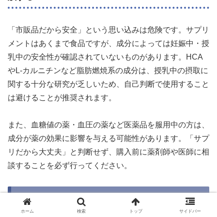
「市販品だから安全」という思い込みは危険です。サプリ
メントはあくまで食品ですが、成分によっては妊娠中・授
乳中の安全性が確認されていないものがあります。HCA
やL-カルニチンなど脂肪燃焼系の成分は、授乳中の摂取に
関する十分な研究が乏しいため、自己判断で使用すること
は避けることが推奨されます。
また、血糖値の薬・血圧の薬など医薬品を服用中の方は、
成分が薬の効果に影響を与える可能性があります。「サプ
リだから大丈夫」と判断せず、購入前に薬剤師や医師に相
談することを必ず行ってください。
成分カテゴリ別のお腹の脂肪サプリ
【2026年5月最新】
ホーム
検索
トップ
サイドバー